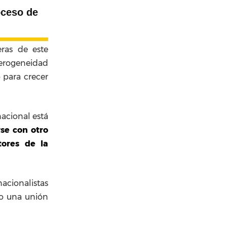
oceso de
eras de este
terogeneidad
 para crecer
acional está
se con otro
tores de la
cionalistas
bo una unión