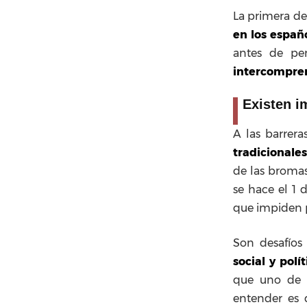
La primera de 
en los españ
antes de pen
intercompre
Existen i
A las barrer
tradicionales
de las bromas
se hace el 1 
que impiden p
Son desafío
social y pol
que uno de 
entender es 