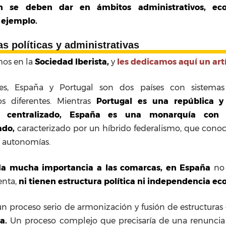
ón se deben dar en ámbitos administrativos, ec
r ejemplo.
as políticas y administrativas
mos en la
Sociedad Iberista,
y
les dedicamos aquí un artí
es, España y Portugal son dos países con sistemas 
os diferentes. Mientras
Portugal es una república 
 centralizado,
España es una monarquía con 
ado,
caracterizado por un híbrido federalismo, que co
s autonomías.
 da mucha importancia a las comarcas, en España
no 
enta,
ni tienen estructura política ni independencia e
un proceso serio de armonización y fusión de estructura
a.
Un proceso complejo que precisaría de una renuncia s