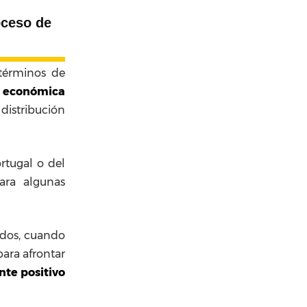
oceso de
 términos de
ra económica
distribución
rtugal o del
ara algunas
ados, cuando
ara afrontar
te positivo