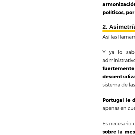
armonizaci
políticos, po
2. Asimetrí
Así las llama
Y ya lo sab
administrativ
fuertemente
descentraliz
sistema de la
Portugal le
apenas en cu
Es necesario 
sobre la mes