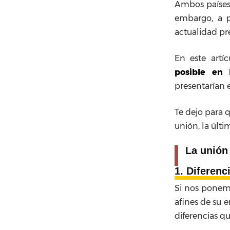
Ambos países 
embargo, a p
actualidad pre
En este artí
posible en 
presentarían 
Te dejo para q
unión, la últi
La unión 
1. Diferenc
Si nos ponemo
afines de su 
diferencias q