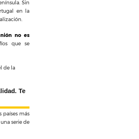
nínsula. Sin
rtugal en la
alización.
unión no es
fíos que se
l de la
lidad. Te
s países más
 una serie de