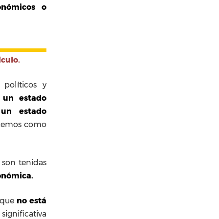
onómicos o
culo.
políticos y
y un estado
un estado
nocemos como
son tenidas
conómica.
s que
no está
ignificativa