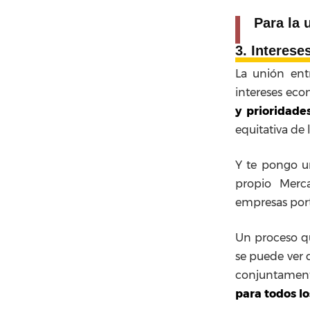
Para la 
3. Interese
La unión ent
intereses eco
y prioridade
equitativa de 
Y te pongo u
propio Merc
empresas por
Un proceso qu
se puede ver
conjuntamente
para todos l