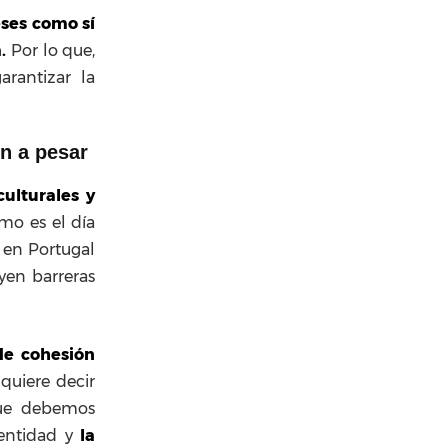
eses como sí
.
Por lo que,
rantizar la
ún a pesar
culturales y
mo es el día
 en Portugal
yen barreras
de cohesión
quiere decir
que debemos
dentidad y
la