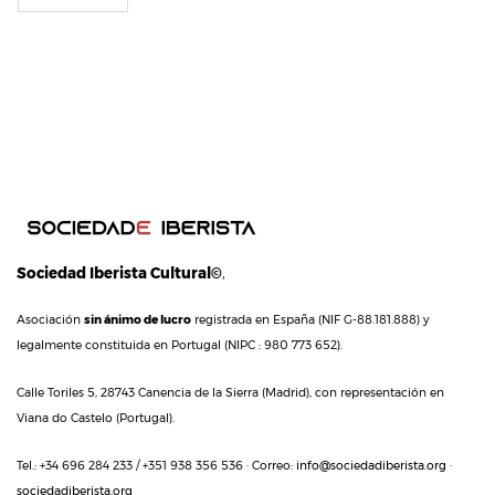
Sociedad Iberista Cultural©
,
Asociación
sin ánimo de lucro
registrada en España (NIF G-88.181.888) y
legalmente constituida en Portugal (NIPC : 980 773 652).
Calle Toriles 5, 28743 Canencia de la Sierra (Madrid), con representación en
Viana do Castelo (Portugal).
Tel.: +34 696 284 233 / +351 938 356 536 · Correo:
info@sociedadiberista.org
·
sociedadiberista.org