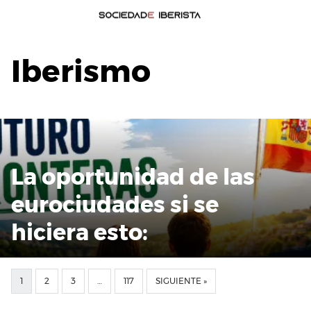
Iberismo
La oportunidad de las
eurociudades si se
hiciera esto:
1
2
3
…
117
SIGUIENTE »