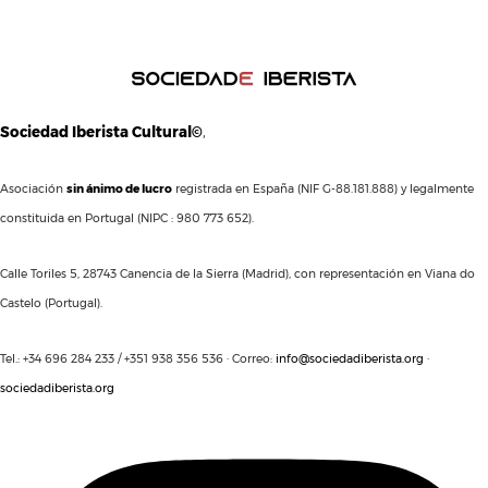
Sociedad Iberista Cultural©
,
Asociación
sin ánimo de lucro
registrada en España (NIF G-88.181.888) y legalmente
constituida en Portugal (NIPC : 980 773 652).
Calle Toriles 5, 28743 Canencia de la Sierra (Madrid), con representación en Viana do
Castelo (Portugal).
Tel.: +34 696 284 233 / +351 938 356 536 · Correo:
info@sociedadiberista.org
·
sociedadiberista.org