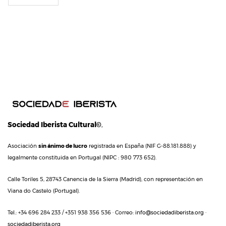
Sociedad Iberista Cultural©
,
Asociación
sin ánimo de lucro
registrada en España (NIF G-88.181.888) y
legalmente constituida en Portugal (NIPC : 980 773 652).
Calle Toriles 5, 28743 Canencia de la Sierra (Madrid), con representación en
Viana do Castelo (Portugal).
Tel.: +34 696 284 233 / +351 938 356 536 · Correo:
info@sociedadiberista.org
·
sociedadiberista.org