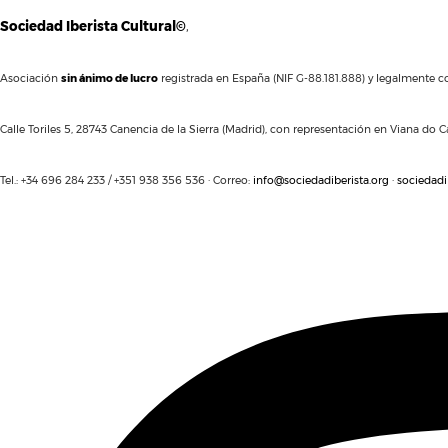
Sociedad Iberista Cultural©
,
Asociación
sin ánimo de lucro
registrada en España (NIF G-88.181.888) y legalmente co
Calle Toriles 5, 28743 Canencia de la Sierra (Madrid), con representación en Viana do Ca
Tel.: +34 696 284 233 / +351 938 356 536 · Correo:
info@sociedadiberista.org
·
sociedadi