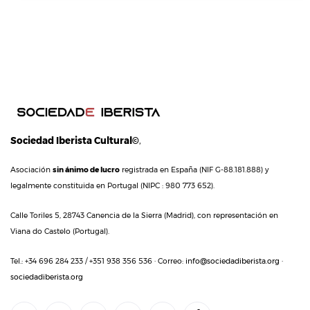
Sociedad Iberista Cultural©
,
Asociación
sin ánimo de lucro
registrada en España (NIF G-88.181.888) y
legalmente constituida en Portugal (NIPC : 980 773 652).
Calle Toriles 5, 28743 Canencia de la Sierra (Madrid), con representación en
Viana do Castelo (Portugal).
Tel.: +34 696 284 233 / +351 938 356 536 · Correo:
info@sociedadiberista.org
·
sociedadiberista.org