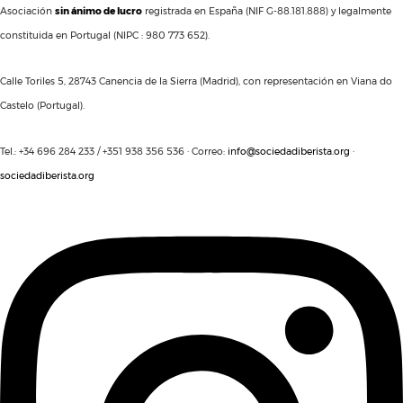
Asociación
sin ánimo de lucro
registrada en España (NIF G-88.181.888) y legalmente
constituida en Portugal (NIPC : 980 773 652).
Calle Toriles 5, 28743 Canencia de la Sierra (Madrid), con representación en Viana do
Castelo (Portugal).
Tel.: +34 696 284 233 / +351 938 356 536 · Correo:
info@sociedadiberista.org
·
sociedadiberista.org