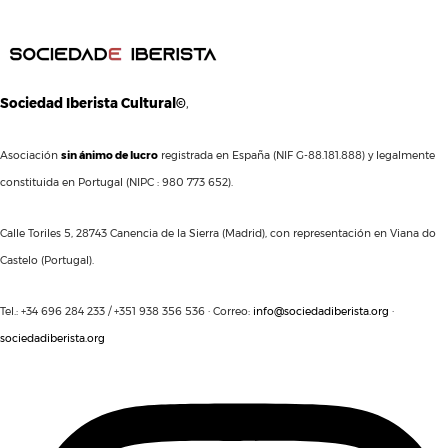
Sociedad Iberista Cultural©
,
Asociación
sin ánimo de lucro
registrada en España (NIF G-88.181.888) y legalmente
constituida en Portugal (NIPC : 980 773 652).
Calle Toriles 5, 28743 Canencia de la Sierra (Madrid), con representación en Viana do
Castelo (Portugal).
Tel.: +34 696 284 233 / +351 938 356 536 · Correo:
info@sociedadiberista.org
·
sociedadiberista.org