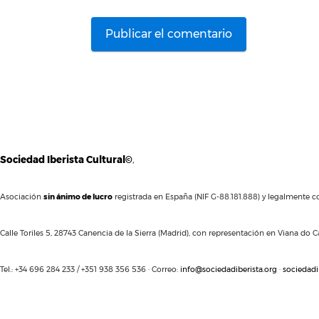
Sociedad Iberista Cultural©
,
Asociación
sin ánimo de lucro
registrada en España (NIF G-88.181.888) y legalmente co
Calle Toriles 5, 28743 Canencia de la Sierra (Madrid), con representación en Viana do Ca
Tel.: +34 696 284 233 / +351 938 356 536 · Correo:
info@sociedadiberista.org
·
sociedadi