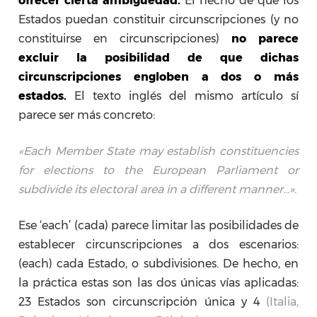
ofrecer cierta ambigüedad.
El hecho de que los
Estados puedan constituir circunscripciones (y no
constituirse en circunscripciones)
no parece
excluir la posibilidad de que dichas
circunscripciones engloben a dos o más
estados.
El texto inglés del mismo artículo sí
parece ser más concreto:
«Each Member State may establish constituencies
for elections to the European Parliament or
subdivide its electoral area in a different manner…».
Ese ‘each’ (cada) parece limitar las posibilidades de
establecer circunscripciones a dos escenarios:
(each) cada Estado, o subdivisiones. De hecho, en
la práctica estas son las dos únicas vías aplicadas:
23 Estados son circunscripción única y 4
(Italia,