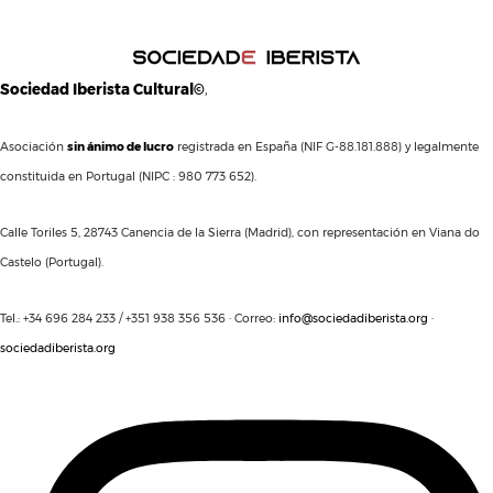
Sociedad Iberista Cultural©
,
Asociación
sin ánimo de lucro
registrada en España (NIF G-88.181.888) y legalmente
constituida en Portugal (NIPC : 980 773 652).
Calle Toriles 5, 28743 Canencia de la Sierra (Madrid), con representación en Viana do
Castelo (Portugal).
Tel.: +34 696 284 233 / +351 938 356 536 · Correo:
info@sociedadiberista.org
·
sociedadiberista.org