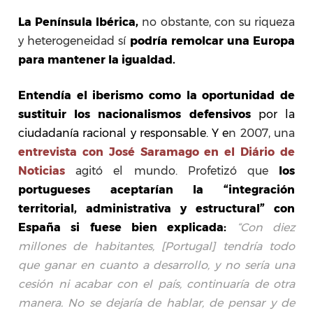
La Península Ibérica,
no obstante, con su riqueza
y heterogeneidad sí
podría
remolcar una Europa
para mantener la igualdad.
Entendía el iberismo como la oportunidad de
sustituir los nacionalismos defensivos
por la
ciudadanía racional y responsable. Y e
n 2007, una
entrevista con José Saramago en el Diário de
Noticias
agitó el mundo. Profetizó que
los
portugueses aceptarían la “integración
territorial, administrativa y estructural” con
España si fuese bien explicada:
“Con diez
millones de habitantes, [Portugal] tendría todo
que ganar en cuanto a desarrollo, y no sería una
cesión ni acabar con el país, continuaría de otra
manera. No se dejaría de hablar, de pensar y de