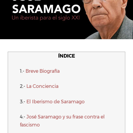
ÍNDICE
1.-
Breve Biografía
2.-
La Conciencia
3.-
El Iberismo de Saramago
4.-
José Saramago y su frase contra el
fascismo