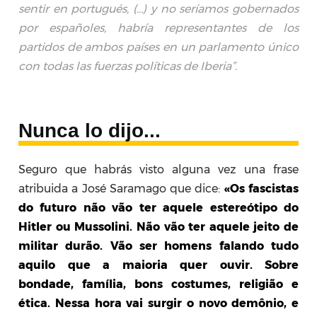
sentir en portugués, (…) y no seríamos gobernados
por españoles, habría representantes de los
partidos de ambos países en un parlamento único
con todas las fuerzas políticas de Iberia”.
Nunca lo dijo...
Seguro que habrás visto alguna vez una frase
atribuida a José Saramago que dice:
«Os fascistas
do futuro não vão ter aquele estereótipo do
Hitler ou Mussolini. Não vão ter aquele jeito de
militar durão. Vão ser homens falando tudo
aquilo que a maioria quer ouvir. Sobre
bondade, família, bons costumes, religião e
ética. Nessa hora vai surgir o novo demônio, e