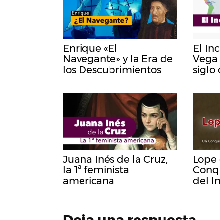
Enrique «El
El In
Navegante» y la Era de
Vega 
los Descubrimientos
siglo
Juana Inés de la Cruz,
Lope 
la 1ª feminista
Conq
americana
del I
Deja una respuesta