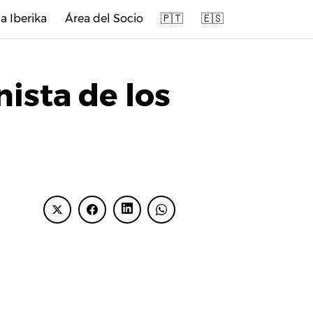
a Iberika
Área del Socio
🇵🇹
🇪🇸
nista de los
ENTRADAS
RECIENTES