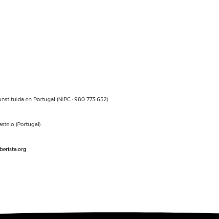
nstituida en Portugal (NIPC : 980 773 652).
stelo (Portugal).
berista.org