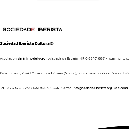
Sociedad Iberista Cultural©
,
Asociación
sin ánimo de lucro
registrada en España (NIF G-88.181.888) y legalmente co
Calle Toriles 5, 28743 Canencia de la Sierra (Madrid), con representación en Viana do Ca
Tel.: +34 696 284 233 / +351 938 356 536 · Correo:
info@sociedadiberista.org
·
sociedadi