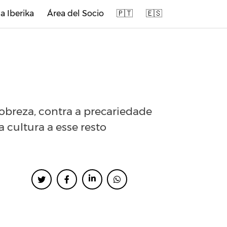
a Iberika
Área del Socio
🇵🇹
🇪🇸
obreza, contra a precariedade
 cultura a esse resto
ENTRADAS