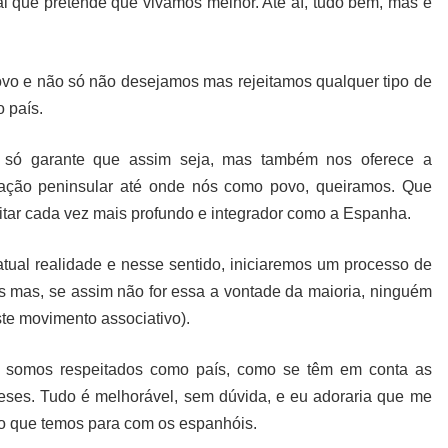
al que pretende que vivamos melhor. Até aí, tudo bem, mas e
vo e não só não desejamos mas rejeitamos qualquer tipo de
 país.
o só garante que assim seja, mas também nos oferece a
ração peninsular até onde nós como povo, queiramos. Que
itar cada vez mais profundo e integrador como a Espanha.
tual realidade e nesse sentido, iniciaremos um processo de
 mas, se assim não for essa a vontade da maioria, ninguém
te movimento associativo).
o somos respeitados como país, como se têm em conta as
eses. Tudo é melhorável, sem dúvida, e eu adoraria que me
o que temos para com os espanhóis.