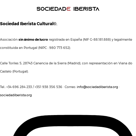
Sociedad Iberista Cultural©
,
Asociación
sin ánimo de lucro
registrada en España (NIF G-88.181.888) y legalmente
constituida en Portugal (NIPC : 980 773 652).
Calle Toriles 5, 28743 Canencia de la Sierra (Madrid), con representación en Viana do
Castelo (Portugal).
Tel.: +34 696 284 233 / +351 938 356 536 · Correo:
info@sociedadiberista.org
·
sociedadiberista.org