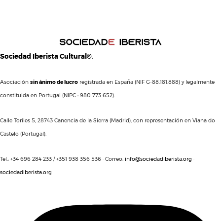
Sociedad Iberista Cultural©
,
Asociación
sin ánimo de lucro
registrada en España (NIF G-88.181.888) y legalmente
constituida en Portugal (NIPC : 980 773 652).
Calle Toriles 5, 28743 Canencia de la Sierra (Madrid), con representación en Viana do
Castelo (Portugal).
Tel.: +34 696 284 233 / +351 938 356 536 · Correo:
info@sociedadiberista.org
·
sociedadiberista.org